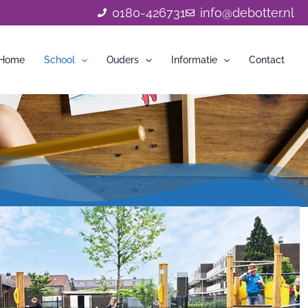
0180-426731
info@debotter.nl
Home
School
Ouders
Informatie
Contact