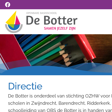
Ga
naar
de
inhoud
Directie
De Botter is onderdeel van stichting OZHW voor 
scholen in Zwijndrecht, Barendrecht, Ridderkerk
schoolleiding van OBS de Botter is in handen van