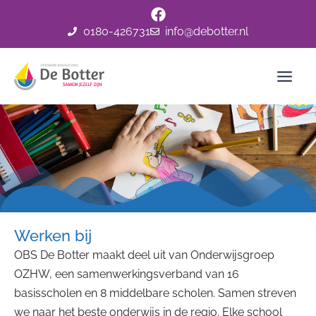
Ga
naar
0180-426731
info@debotter.nl
de
inhoud
Werken bij
OBS De Botter maakt deel uit van Onderwijsgroep
OZHW, een samenwerkingsverband van 16
basisscholen en 8 middelbare scholen. Samen streven
we naar het beste onderwijs in de regio. Elke school