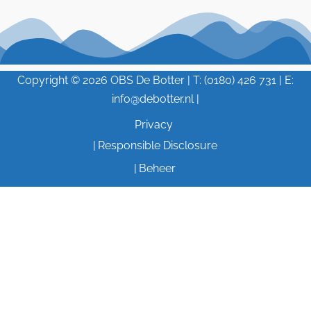
Copyright © 2026 OBS De Botter | T:
(0180) 426 731
| E:
info@debotter.nl
|
Privacy
Responsible Disclosure
Beheer