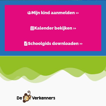
Mijn kind aanmelden »
Kalender bekijken »
Schoolgids downloaden »